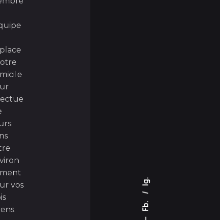
embre
équipe
place
votre
micile
ur
fectue
e
urs
ns
tre
viron
ement
Ig.
ur vos
is
Fb.
iens.
—