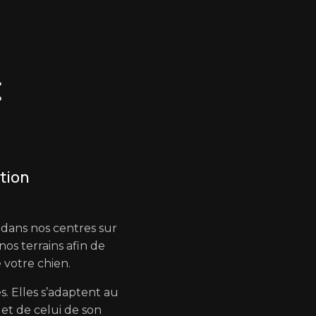
t
ation
 dans nos centres sur
os terrains afin de
votre chien.
s. Elles s’adaptent au
et de celui de son