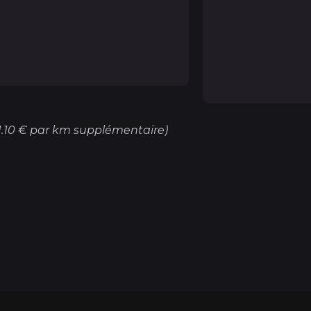
1.10 € par km supplémentaire)
 maintenant une
visite à domicile
!