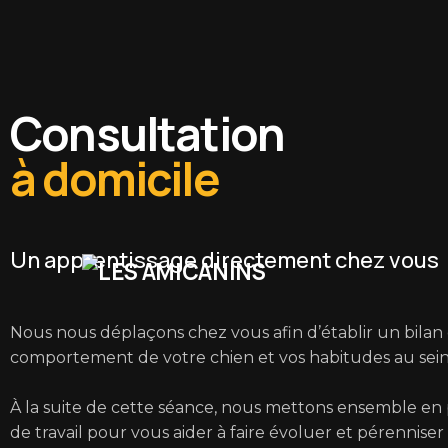
Consultation
à domicile
Découvrez nos
services
Un apprentissage directement chez vous
d'éducation ca
Nous nous déplaçons chez vous afin d’établir un bilan 
comportement de votre chien et vos habitudes au sein 
À la suite de cette séance, nous mettons ensemble en
Consultation à domicile
•
Cours d’éducation & Rééduca
collectifs
de travail pour vous aider à faire évoluer et pérenniser 