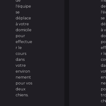
de
m
l'équipe
de
se
l'
déplace
se
à votre
dé
domicile
à 
pour
do
effectue
po
r le
ef
cours
r l
dans
co
votre
da
environ
vo
nement
en
pour vos
n
deux
po
chiens.
tro
ch