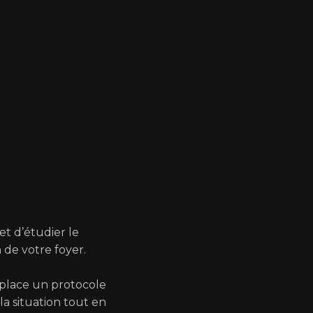
Vous venez d’accueillir un
souhaitez vous faire acc
les bons réflexes et les b
départ ?
nine
et d’étudier le
Votre chien a un trouble d
de votre foyer.
Vous ne vous en sortez plus 
difficile et invivable ?
 place un protocole
tion
•
Cours
la situation tout en
Alors notre équipe est là pou