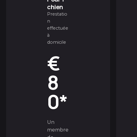
chien
Prestatio
n
effectuée
à
domicile
€
8
0*
Un
membre