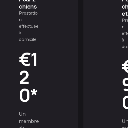
chiens
ch
et
Prestatio
n
Pr
effectuée
n
à
ef
domicile
à
do
€1
2
0*
Un
membre
U