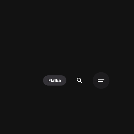
 chien et vous
ompagner pour adopter
onnes bases dès le
Flaïka
u comportement ?
? Le quotidien devient
r vous aider.